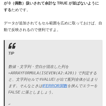
が 0（偶数）扱いされて余計な TRUE が並ばないように
する
ためです。
データが追加されてもセル範囲を広めに取っておけば、自
動で反映されるので便利ですよ。
TIP
数値・文字列・空白が混在した列を
=ARRAYFORMULA(ISEVEN(A2:A20))
で判定する
と、文字列セルで #VALUE! が出て配列全体が止まり
ます。そんなときは
IFERROR関数
を挟んでエラーを
FALSE に落としましょう。
“`