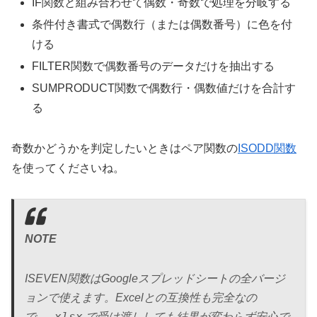
IF関数と組み合わせて偶数・奇数で処理を分岐する
条件付き書式で偶数行（または偶数番号）に色を付
ける
FILTER関数で偶数番号のデータだけを抽出する
SUMPRODUCT関数で偶数行・偶数値だけを合計す
る
奇数かどうかを判定したいときはペア関数の
ISODD関数
を使ってくださいね。
NOTE
ISEVEN関数はGoogleスプレッドシートの全バージ
ョンで使えます。Excelとの互換性も完全なの
.xlsx
で、
で受け渡ししても結果が変わらず安心で