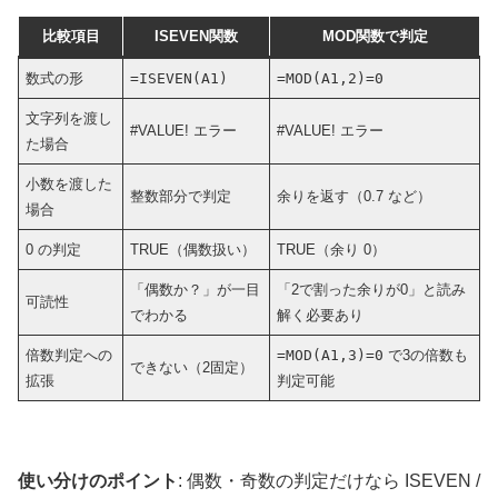
比較項目
ISEVEN関数
MOD関数で判定
数式の形
=ISEVEN(A1)
=MOD(A1,2)=0
文字列を渡し
#VALUE! エラー
#VALUE! エラー
た場合
小数を渡した
整数部分で判定
余りを返す（0.7 など）
場合
0 の判定
TRUE（偶数扱い）
TRUE（余り 0）
「偶数か？」が一目
「2で割った余りが0」と読み
可読性
でわかる
解く必要あり
倍数判定への
=MOD(A1,3)=0
で3の倍数も
できない（2固定）
拡張
判定可能
使い分けのポイント
: 偶数・奇数の判定だけなら ISEVEN /