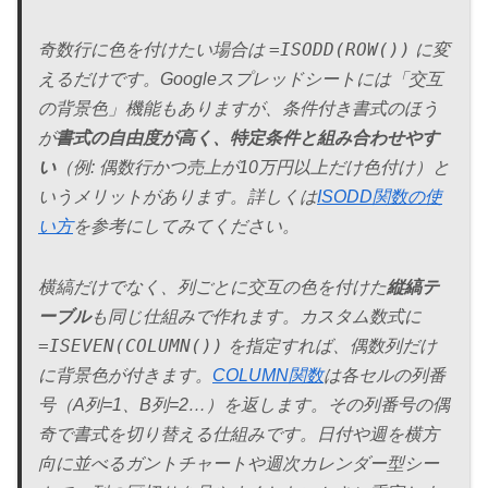
=ISODD(ROW())
奇数行に色を付けたい場合は
に変
えるだけです。Googleスプレッドシートには「交互
の背景色」機能もありますが、条件付き書式のほう
が
書式の自由度が高く、特定条件と組み合わせやす
い
（例: 偶数行かつ売上が10万円以上だけ色付け）と
いうメリットがあります。詳しくは
ISODD関数の使
い方
を参考にしてみてください。
横縞だけでなく、列ごとに交互の色を付けた
縦縞テ
ーブル
も同じ仕組みで作れます。カスタム数式に
=ISEVEN(COLUMN())
を指定すれば、偶数列だけ
に背景色が付きます。
COLUMN関数
は各セルの列番
号（A列=1、B列=2…）を返します。その列番号の偶
奇で書式を切り替える仕組みです。日付や週を横方
向に並べるガントチャートや週次カレンダー型シー