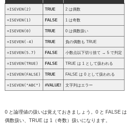
=ISEVEN(2)
TRUE
2 は偶数
=ISEVEN(1)
FALSE
1 は奇数
=ISEVEN(0)
TRUE
0 は偶数扱い
=ISEVEN(-4)
TRUE
負の偶数も TRUE
=ISEVEN(5.7)
FALSE
小数点以下切り捨て → 5 で判定
=ISEVEN(TRUE)
FALSE
TRUE は 1 として扱われる
=ISEVEN(FALSE)
TRUE
FALSE は 0 として扱われる
=ISEVEN("ABC")
#VALUE!
文字列はエラー
0 と論理値の扱いは覚えておきましょう。0 と FALSE は
偶数扱い、TRUE は 1（奇数）扱いになります。