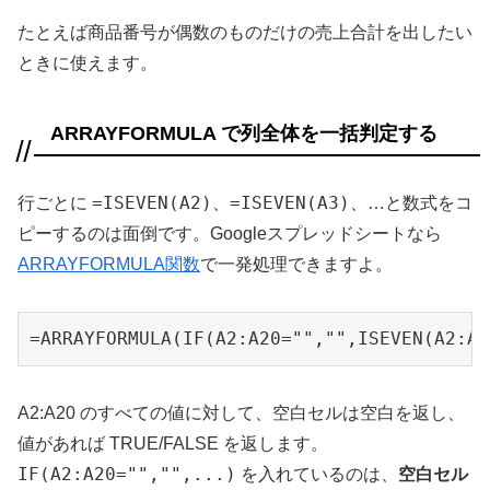
たとえば商品番号が偶数のものだけの売上合計を出したい
ときに使えます。
ARRAYFORMULA で列全体を一括判定する
=ISEVEN(A2)
=ISEVEN(A3)
行ごとに
、
、…と数式をコ
ピーするのは面倒です。Googleスプレッドシートなら
ARRAYFORMULA関数
で一発処理できますよ。
=ARRAYFORMULA(IF(A2:A20="","",ISEVEN(A2:A2
A2:A20 のすべての値に対して、空白セルは空白を返し、
値があれば TRUE/FALSE を返します。
IF(A2:A20="","",...)
を入れているのは、
空白セル