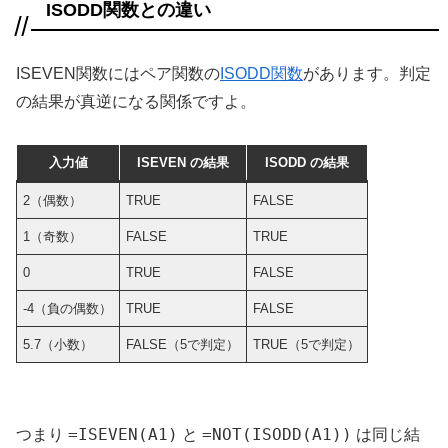
ISODD関数との違い
ISEVEN関数にはペア関数の
ISODD関数
があります。判定
の結果が真逆になる関係ですよ。
入力値
ISEVEN の結果
ISODD の結果
2（偶数）
TRUE
FALSE
1（奇数）
FALSE
TRUE
0
TRUE
FALSE
-4（負の偶数）
TRUE
FALSE
5.7（小数）
FALSE（5で判定）
TRUE（5で判定）
=ISEVEN(A1)
=NOT(ISODD(A1))
つまり
と
は同じ結