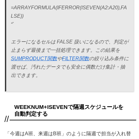
=ARRAYFORMULA(IFERROR(ISEVEN(A2:A20),FA
LSE))
“`
エラーになるセルは FALSE 扱いになるので、判定が
止まらず最後まで一括処理できます。この結果を
SUMPRODUCT関数
や
FILTER関数
の絞り込み条件に
渡せば、汚れたデータでも安全に偶数だけ集計・抽
出できます。
WEEKNUM+ISEVENで隔週スケジュールを
自動判定する
「今週はA班、来週はB班」のように隔週で担当が入れ替