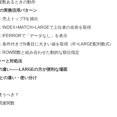
複数あるときの動作
数の実務活用パターン
: 売上トップ3を抽出
: INDEX+MATCH+LARGEで上位者の名前を取得
: IFERRORで「データなし」を表示
: 条件付きでN番目に大きい値を取得（IF+LARGE配列数式）
5: ROW関数と組み合わせた動的な順位指定
ラーと対処法
の違い――LARGEの方が便利な場面
数との違い・使い分け
使うべき？
関連関数