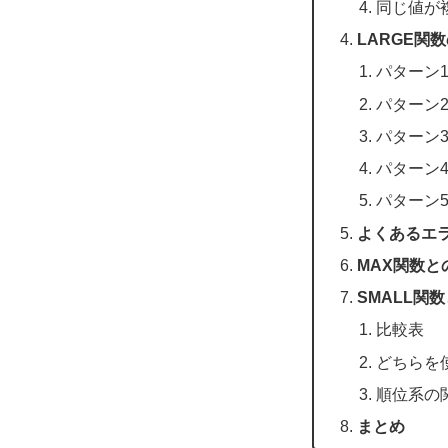
同じ値が
LARGE関
パターン1
パターン2
パターン3
パターン4
パターン
よくあるエ
MAX関数と
SMALL関
比較表
どちらを
順位系の
まとめ