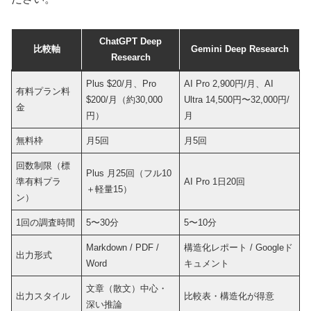
ChatGPT Deep
比較軸
Gemini Deep Research
Research
Plus $20/月、Pro
AI Pro 2,900円/月、AI
有料プラン料
$200/月（約30,000
Ultra 14,500円〜32,000円/
金
円）
月
無料枠
月5回
月5回
回数制限（標
Plus 月25回（フル10
準有料プラ
AI Pro 1日20回
＋軽量15）
ン）
1回の調査時間
5〜30分
5〜10分
Markdown / PDF /
構造化レポート / Googleド
出力形式
Word
キュメント
文章（散文）中心・
出力スタイル
比較表・構造化が得意
深い推論