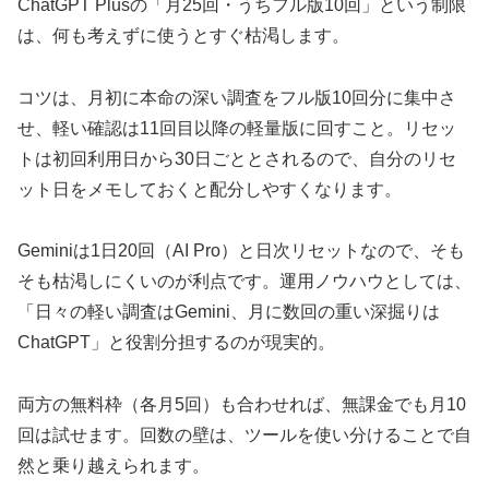
ChatGPT Plusの「月25回・うちフル版10回」という制限
は、何も考えずに使うとすぐ枯渇します。
コツは、月初に本命の深い調査をフル版10回分に集中さ
せ、軽い確認は11回目以降の軽量版に回すこと。リセッ
トは初回利用日から30日ごととされるので、自分のリセ
ット日をメモしておくと配分しやすくなります。
Geminiは1日20回（AI Pro）と日次リセットなので、そも
そも枯渇しにくいのが利点です。運用ノウハウとしては、
「日々の軽い調査はGemini、月に数回の重い深掘りは
ChatGPT」と役割分担するのが現実的。
両方の無料枠（各月5回）も合わせれば、無課金でも月10
回は試せます。回数の壁は、ツールを使い分けることで自
然と乗り越えられます。