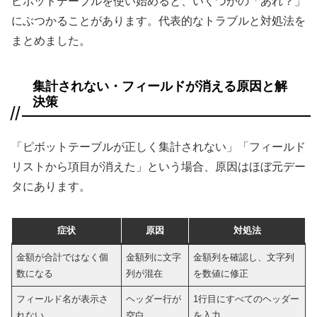
ピボットテーブルを使い始めると、いくつかの「あれ？」
にぶつかることがあります。代表的なトラブルと対処法を
まとめました。
集計されない・フィールドが消える原因と解
決策
「ピボットテーブルが正しく集計されない」「フィールド
リストから項目が消えた」という場合、原因はほぼ元デー
タにあります。
症状
原因
対処法
金額が合計ではなく個
金額列に文字
金額列を確認し、文字列
数になる
列が混在
を数値に修正
フィールド名が表示さ
ヘッダー行が
1行目にすべてのヘッダー
れない
空白
を入力