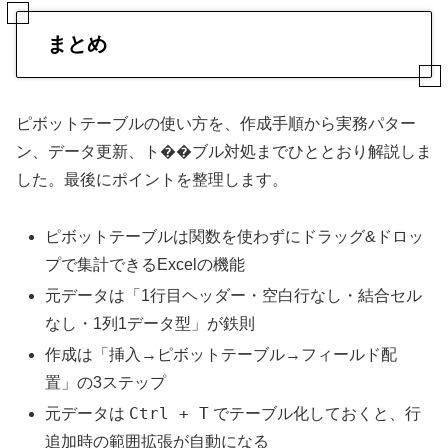
まとめ
ピボットテーブルの使い方を、作成手順から実務パター
ン、データ更新、ト��ブル対処までひととおり解説しま
した。最後にポイントを整理します。
ピボットテーブルは関数を使わずにドラッグ&ドロッ
プで集計できるExcelの機能
元データは「1行目ヘッダー・空白行なし・結合セル
なし・1列1データ型」が鉄則
作成は「挿入→ピボットテーブル→フィールド配
置」の3ステップ
Ctrl + T
元データは
でテーブル化しておくと、行
追加時の範囲拡張が自動になる