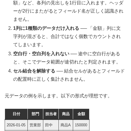
額」など、各列の見出しを1行目に入れます。ヘッダ
ーが2行にまたがるとフィールド名が正しく認識され
ません。
1列に1種類のデータだけ入れる
── 「金額」列に文
字列が混ざると、合計ではなく個数でカウントされ
てしまいます。
空白行・空白列を入れない
── 途中に空白行がある
と、そこでデータ範囲が途切れたと判定されます。
セル結合を解除する
── 結合セルがあるとフィールド
の配置時に正しく集計されません。
元データの例を示します。以下の形式が理想です。
日付
部門
担当者
商品
金額
2026-01-05
営業部
田中
商品A
150000