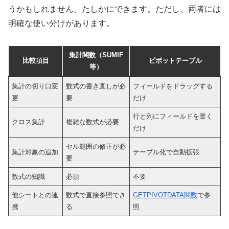
うかもしれません。たしかにできます。ただし、両者には
明確な使い分けがあります。
集計関数（SUMIF
比較項目
ピボットテーブル
等）
集計の切り口変
数式の書き直しが必
フィールドをドラッグする
更
要
だけ
行と列にフィールドを置く
クロス集計
複雑な数式が必要
だけ
セル範囲の修正が必
集計対象の追加
テーブル化で自動拡張
要
数式の知識
必須
不要
他シートとの連
数式で直接参照でき
GETPIVOTDATA関数
で参
携
る
照