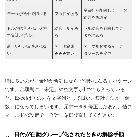
空白行を削除してデータ
データが途中で切れる
空白行がある
範囲を再設定
セルが結合された状態
結合セルがあ
セル結合を解除してデー
で集計がずれる
る
タを埋める
新しい行が反映されな
データ範囲
テーブル化するか、デー
い
���古い
タソースを変更
特に多いのが「金額が合計にならず個数になる」パターン
です。金額列に「未定」や空文字が1つでも入っている
と、Excelはその列を文字列として扱い、集計方法が「個
数」になってしまいます。元データを修正したあと、値フ
ィールドの設定で「合計」を選び直してください。
日付が自動グループ化されたときの解除手順