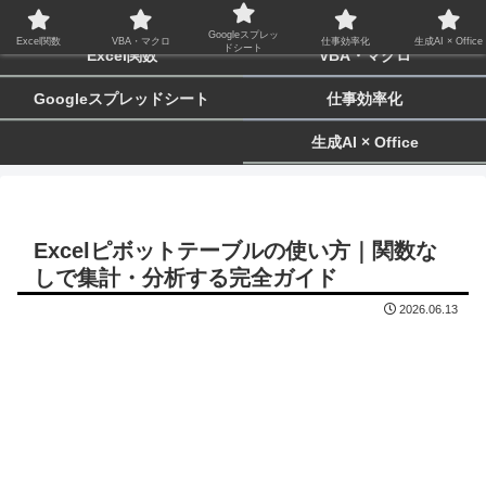
biz-tactics
Googleスプレッ
Excel関数
VBA・マクロ
仕事効率化
生成AI × Office
ドシート
Excel関数
VBA・マクロ
Googleスプレッドシート
仕事効率化
生成AI × Office
Excelピボットテーブルの使い方｜関数な
しで集計・分析する完全ガイド
2026.06.13