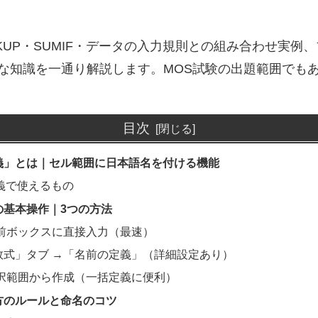
KUP・SUMIF・データの入力規則との組み合わせ実
な知識を一通り解説します。MOS試験の出題範囲でも
目次
義」とは｜セル範囲に日本語名を付ける機能
義で使えるもの
の基本操作｜3つの方法
 名前ボックスに直接入力（最速）
「数式」タブ →「名前の定義」（詳細設定あり）
 選択範囲から作成（一括定義に便利）
方のルールと命名のコツ