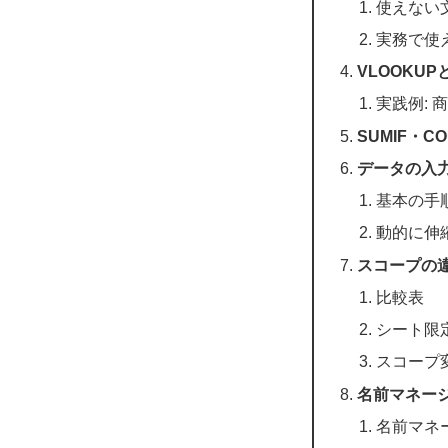
使えない
実務で使
VLOOKU
実践例:
SUMIF・
データの入
基本の手
動的に伸縮
スコープの違
比較表
シート限
スコープ
名前マネー
名前マネ