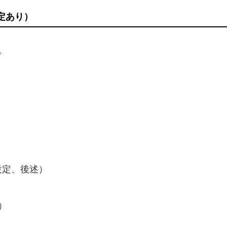
定あり）
。
の設定、後述）
）