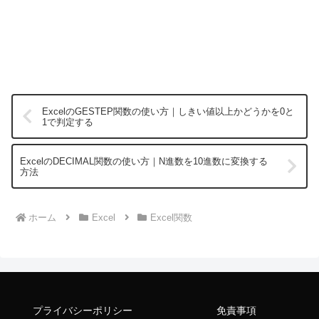
ExcelのGESTEP関数の使い方｜しきい値以上かどうかを0と
1で判定する
ExcelのDECIMAL関数の使い方｜N進数を10進数に変換する
方法
ホーム
Excel
Excel関数
プライバシーポリシー
免責事項