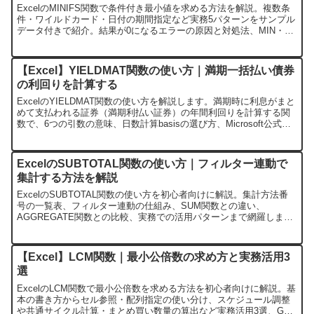
ExcelのMINIFS関数で条件付き最小値を求める方法を解説。複数条
件・ワイルドカード・日付の期間指定など実務5パターンをサンプル
データ付きで紹介。結果が0になるエラーの原因と対処法、MIN・
MAXIFS・SUMIFS関数との使い分けも詳しく説明します。
【Excel】YIELDMAT関数の使い方｜満期一括払い債券
の利回りを計算する
ExcelのYIELDMAT関数の使い方を解説します。満期時に利息がまと
めて支払われる証券（満期利払い証券）の年間利回りを計算する関
数で、6つの引数の意味、日数計算basisの選び方、Microsoft公式サ
ンプルでの計算例、よくあるエラーと対処、PRICEMAT・YIELD・
YIELDDISCとの使い分けまで実例で整理しました。
ExcelのSUBTOTAL関数の使い方｜フィルター連動で
集計する方法を解説
ExcelのSUBTOTAL関数の使い方を初心者向けに解説。集計方法番
号の一覧表、フィルター連動の仕組み、SUM関数との違い、
AGGREGATE関数との比較、実務での活用パターンまで網羅しま
す。
【Excel】LCM関数｜最小公倍数の求め方と実務活用3
選
ExcelのLCM関数で最小公倍数を求める方法を初心者向けに解説。基
本の書き方からセル参照・配列指定の使い分け、スケジュール調整
や共通サイクル計算・まとめ買い数量の算出など実務活用3選、GCD