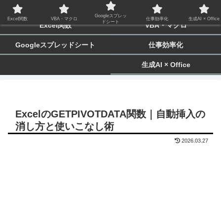
biz-tactics
Googleスプレッ
Excel関数
VBA・マクロ
仕事効率化
生成AI × Office
ドシート
Excel関数
VBA・マクロ
Googleスプレッドシート
仕事効率化
生成AI × Office
ExcelのGETPIVOTDATA関数｜自動挿入の
消し方と使いこなし術
2026.03.27