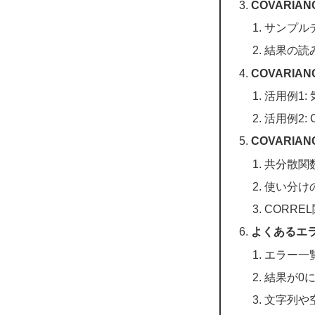
COVARI
サンプル
結果の読
COVARIA
活用例1
活用例2:
COVARIA
共分散関
使い分け
CORRE
よくあるエ
エラー一
結果が0
文字列や