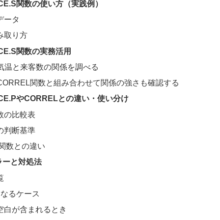
ANCE.S関数の使い方（実践例）
データ
み取り方
NCE.S関数の実務活用
: 気温と来客数の関係を調べる
 CORREL関数と組み合わせて関係の強さも確認する
NCE.PやCORRELとの違い・使い分け
数の比較表
の判断基準
L関数との違い
ラーと対処法
覧
になるケース
空白が含まれるとき