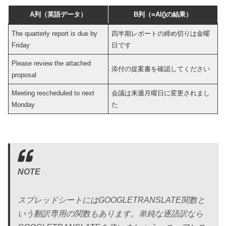
A列（英語データ）
B列（=AI()の結果）
The quarterly report is due by
四半期レポートの締め切りは金曜
Friday
日です
Please review the attached
添付の提案書を確認してください
proposal
Meeting rescheduled to next
会議は来週月曜日に変更されまし
Monday
た
NOTE
スプレッドシートにはGOOGLETRANSLATE関数と
いう翻訳専用の関数もあります。単純な逐語訳なら