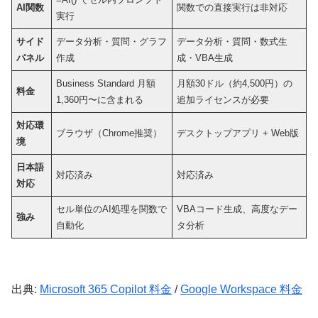
AI関数
関数での直接実行は非対応
実行
サイド
データ分析・質問・グラフ
データ分析・質問・数式生
パネル
作成
成・VBA生成
Business Standard 月額
月額30ドル（約4,500円）の
料金
1,360円〜に含まれる
追加ライセンスが必要
対応環
ブラウザ（Chrome推奨）
デスクトップアプリ + Web版
境
日本語
対応済み
対応済み
対応
セル単位のAI処理を関数で
VBAコード生成、高度なデー
強み
自動化
タ分析
出典:
Microsoft 365 Copilot 料金
/
Google Workspace 料金