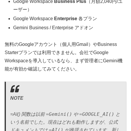
Google Workspace
Business Plus
（月額2,040円/ユ
ーザー）
Google Workspace
Enterprise
各プラン
Gemini Business / Enterprise アドオン
無料のGoogleアカウント（個人用Gmail）やBusiness
Starterプランでは利用できません。会社でGoogle
Workspaceを導入しているなら、まず管理者にGemini機
能が有効か確認してみてください。
NOTE
=Gemini()
=GOOGLE_AI()
=AI() 関数は以前
や
と
いう名前でした。現在はどれも動作しますが、公式
=AI()
ドキュメントでは
が推奨されています。新し