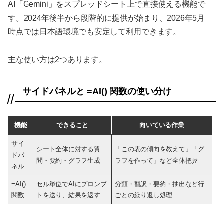
AI「Gemini」をスプレッドシート上で直接使える機能で
す。2024年後半から段階的に提供が始まり、2026年5月
時点では日本語環境でも安定して利用できます。
主な使い方は2つあります。
サイドパネルと =AI() 関数の使い分け
機能
できること
向いている作業
サイ
シート全体に対する質
「この表の傾向を教えて」「グ
ドパ
問・要約・グラフ生成
ラフを作って」など全体把握
ネル
=AI()
セル単位でAIにプロンプ
分類・翻訳・要約・抽出など行
関数
トを送り、結果を返す
ごとの繰り返し処理