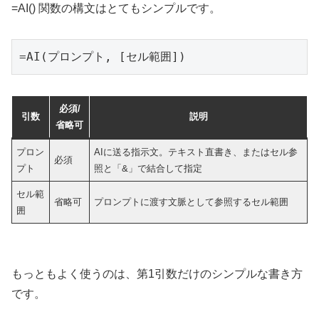
=AI() 関数の構文はとてもシンプルです。
=AI(プロンプト, [セル範囲])
必須/
引数
説明
省略可
プロン
AIに送る指示文。テキスト直書き、またはセル参
必須
プト
照と「&」で結合して指定
セル範
省略可
プロンプトに渡す文脈として参照するセル範囲
囲
もっともよく使うのは、第1引数だけのシンプルな書き方
です。